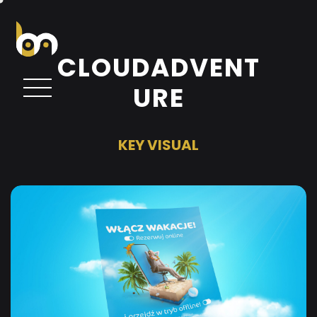
C
L
O
U
D
A
D
V
E
N
T
U
R
E
K
E
Y
V
I
S
U
A
L